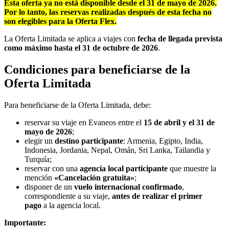
Esta oferta ya no está disponible desde el 31 de mayo de 2026.
Por lo tanto, las reservas realizadas después de esta fecha no
son elegibles para la Oferta Flex.
La Oferta Limitada se aplica a viajes con
fecha de llegada prevista
como máximo hasta el 31 de octubre de 2026
.
Condiciones para beneficiarse de la
Oferta Limitada
Para beneficiarse de la Oferta Limitada, debe:
reservar su viaje en Evaneos entre el
15 de abril y el 31 de
mayo de 2026
;
elegir un
destino participante
: Armenia, Egipto, India,
Indonesia, Jordania, Nepal, Omán, Sri Lanka, Tailandia y
Turquía;
reservar con una
agencia local participante
que muestre la
mención
«Cancelación gratuita»
;
disponer de un
vuelo internacional confirmado
,
correspondiente a su viaje,
antes de realizar el primer
pago
a la agencia local.
Importante: