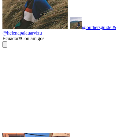
@outliersguide &
@helenapalauarvizu
Ecuador
#
Con amigos