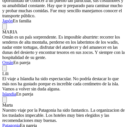
oportunidad de conocer a un pueblo tan particular, sus costumbres y
su amabilidad constante. Hay que ir preparado para caminar mucho
y probar muchas comidas. Fue muy sencillo manejarnos conocer el
transporte público.
Japón
En familia
MARIA
Omán es un país sorprendente. Es imposible aburrirte: recorrer los
senderos de alta montaña, perderse en los laberintos de los wadis,
nadar entre tortugas, disfrutar del atardecer y del amanecer en las
dunas del desierto y encontrar tesoros en sus zocos. Y siempre con la
hospitalidad de su gente.
Omán
En pareja
Lili
El viaje a Islandia ha sido espectacular. No podría destacar lo que
más nos ha gustado porque es increíble cada centímetro de la isla.
Vamos a volver sin duda alguna.
Islandia
En pareja
Marta
Nuestro viaje por la Patagonia ha sido fantastico. La organizacion de
los traslados impecable. Los hoteles muy bien elegidos y las
recomendaciones muy buenas.
Patagonia
En pareja