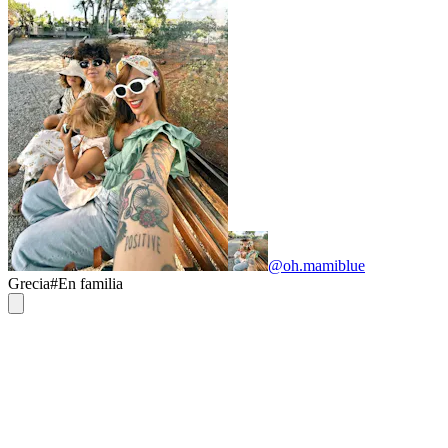
@oh.mamiblue
Grecia
#
En familia