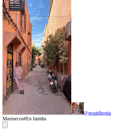
@goutdhestia
Marruecos
#
En familia