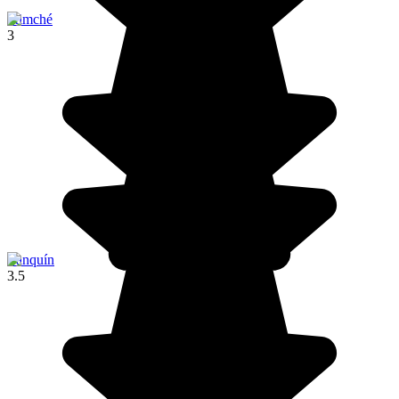
Iximché
3
Lanquín
3.5