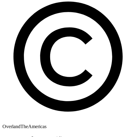
OverlandTheAmericas