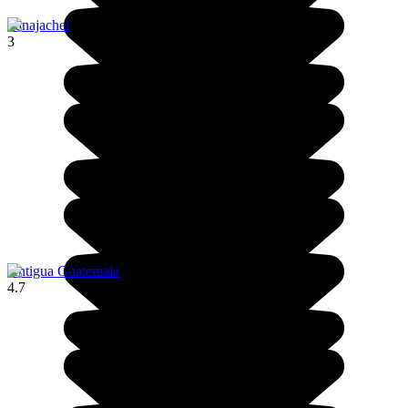
Panajachel
3
Antigua Guatemala
4.7