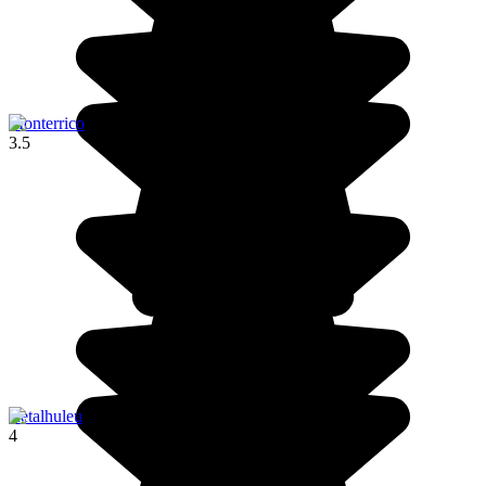
Monterrico
3.5
Retalhuleu
4