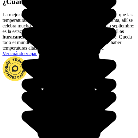
¿Cuándo viajar a Guatemala?
La mejor época para ir a Guatemala es de diciembre a abril, que las
temperaturas son más suaves. Si podéis, id en Semana Santa, allí se
celebra mucho. Evitad a toda costa los meses de mayo a septiembre:
es la estación de lluvias y ciertas zonas se llenan de fango.
Los
huracanes pueden azotar el país
en octubre y noviembre. Queda
todo el mundo advertido: menos en las montañas, suele haber
temperaturas altas y mucha humedad en el ambiente.
Ver cuándo viajar