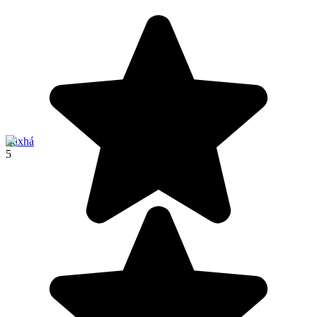
Yaxhá
5