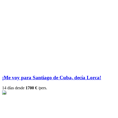
¡Me voy para Santiago de Cuba, decía Lorca!
14 días desde
1700 €
/pers.