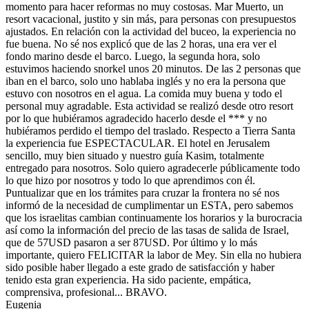
momento para hacer reformas no muy costosas. Mar Muerto, un
resort vacacional, justito y sin más, para personas con presupuestos
ajustados. En relación con la actividad del buceo, la experiencia no
fue buena. No sé nos explicó que de las 2 horas, una era ver el
fondo marino desde el barco. Luego, la segunda hora, solo
estuvimos haciendo snorkel unos 20 minutos. De las 2 personas que
iban en el barco, solo uno hablaba inglés y no era la persona que
estuvo con nosotros en el agua. La comida muy buena y todo el
personal muy agradable. Esta actividad se realizó desde otro resort
por lo que hubiéramos agradecido hacerlo desde el *** y no
hubiéramos perdido el tiempo del traslado. Respecto a Tierra Santa
la experiencia fue ESPECTACULAR. El hotel en Jerusalem
sencillo, muy bien situado y nuestro guía Kasim, totalmente
entregado para nosotros. Solo quiero agradecerle públicamente todo
lo que hizo por nosotros y todo lo que aprendimos con él.
Puntualizar que en los trámites para cruzar la frontera no sé nos
informó de la necesidad de cumplimentar un ESTA, pero sabemos
que los israelitas cambian continuamente los horarios y la burocracia
así como la información del precio de las tasas de salida de Israel,
que de 57USD pasaron a ser 87USD. Por último y lo más
importante, quiero FELICITAR la labor de Mey. Sin ella no hubiera
sido posible haber llegado a este grado de satisfacción y haber
tenido esta gran experiencia. Ha sido paciente, empática,
comprensiva, profesional... BRAVO.
Eugenia