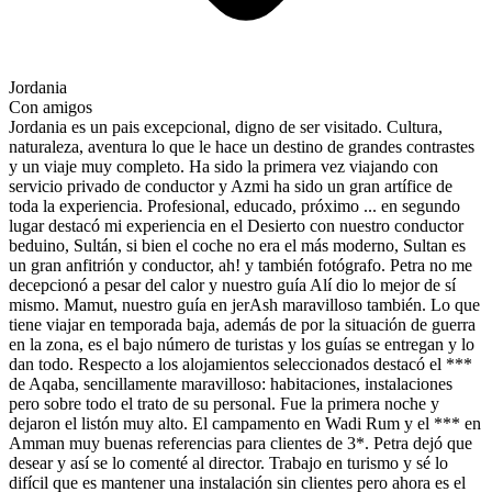
Jordania
Con amigos
Jordania es un pais excepcional, digno de ser visitado. Cultura,
naturaleza, aventura lo que le hace un destino de grandes contrastes
y un viaje muy completo. Ha sido la primera vez viajando con
servicio privado de conductor y Azmi ha sido un gran artífice de
toda la experiencia. Profesional, educado, próximo ... en segundo
lugar destacó mi experiencia en el Desierto con nuestro conductor
beduino, Sultán, si bien el coche no era el más moderno, Sultan es
un gran anfitrión y conductor, ah! y también fotógrafo. Petra no me
decepcionó a pesar del calor y nuestro guía Alí dio lo mejor de sí
mismo. Mamut, nuestro guía en jerAsh maravilloso también. Lo que
tiene viajar en temporada baja, además de por la situación de guerra
en la zona, es el bajo número de turistas y los guías se entregan y lo
dan todo. Respecto a los alojamientos seleccionados destacó el ***
de Aqaba, sencillamente maravilloso: habitaciones, instalaciones
pero sobre todo el trato de su personal. Fue la primera noche y
dejaron el listón muy alto. El campamento en Wadi Rum y el *** en
Amman muy buenas referencias para clientes de 3*. Petra dejó que
desear y así se lo comenté al director. Trabajo en turismo y sé lo
difícil que es mantener una instalación sin clientes pero ahora es el