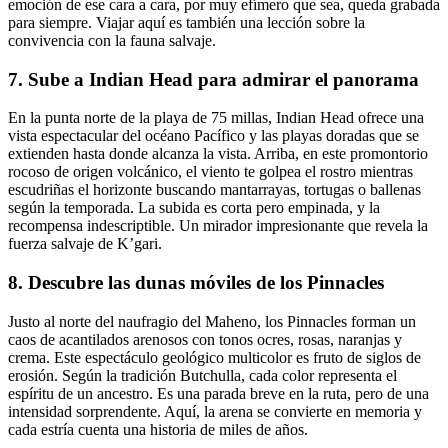
emoción de ese cara a cara, por muy efímero que sea, queda grabada
para siempre. Viajar aquí es también una lección sobre la
convivencia con la fauna salvaje.
7. Sube a Indian Head para admirar el panorama
En la punta norte de la playa de 75 millas, Indian Head ofrece una
vista espectacular del océano Pacífico y las playas doradas que se
extienden hasta donde alcanza la vista. Arriba, en este promontorio
rocoso de origen volcánico, el viento te golpea el rostro mientras
escudriñas el horizonte buscando mantarrayas, tortugas o ballenas
según la temporada. La subida es corta pero empinada, y la
recompensa indescriptible. Un mirador impresionante que revela la
fuerza salvaje de K’gari.
8. Descubre las dunas móviles de los Pinnacles
Justo al norte del naufragio del Maheno, los Pinnacles forman un
caos de acantilados arenosos con tonos ocres, rosas, naranjas y
crema. Este espectáculo geológico multicolor es fruto de siglos de
erosión. Según la tradición Butchulla, cada color representa el
espíritu de un ancestro. Es una parada breve en la ruta, pero de una
intensidad sorprendente. Aquí, la arena se convierte en memoria y
cada estría cuenta una historia de miles de años.