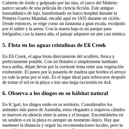
Cubierto de óxido y golpeado por las olas, el casco del Maheno
parece sacado de una película de ciencia ficción. Este antiguo
transatlántico de lujo, transformado en barco hospital durante la
Primera Guerra Mundial, encalló aquí en 1935 durante un ciclón.
Desde entonces, se erige como un fantasma a gran escala, esculpido
por el salitre y la arena. Con la marea baja es un parque para
fotógrafos; con la marea alta, el paisaje adquiere un aire casi místico.
5. Flota en las aguas cristalinas de Eli Creek
En Eli Creek, el agua brota directamente del acuífero, fresca y
perfectamente potable. Con un flotador o simplemente tumbado
boca arriba, déjate llevar por la corriente lenta entre una vegetación
exuberante. El paseo por la pasarela de madera que bordea el arroyo
ya vale la pena por sí solo. Es el lugar ideal para refrescarse después
de tomar el sol en la playa o tras una larga excursión en 4x4.
6. Observa a los dingos en su hábitat natural
En K’gari, los dingos están en su territorio. Considerados los
animales más puros de Australia, estos elegantes y esquivos cánidos
se mueven en silencio entre la arena y el bosque. Encontrártelos en
un sendero o en la playa es siempre un momento único. Hay que
mantener la distancia y seguir las recomendaciones locales, pero la