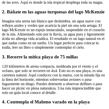
de las aves. Aquí es donde la isla tropical despliega toda su magia.
2. Báñate en las aguas turquesas del lago McKenzie
Imagina una arena tan blanca que deslumbra, un agua suave con
reflejos azules y verdes que acaricia la piel sin una sola arruga. El
lago McKenzie es un espejo inmaculado, suspendido en el corazón
de la isla. Alimentado solo por la lluvia, su agua pura y ligeramente
ácida no alberga vida acuática. El resultado es un lago natural en el
que nadas como en un sueño. Un lugar perfecto para colocar tu
toalla, leer un libro o simplemente contemplar el cielo.
3. Recorre la mítica playa de 75 millas
120 kilómetros de arena compacta, moldeada por el viento y el
océano, que solo se recorren en 4x4. Esto no es una playa, es una
carretera natural. Aquí conduces con la marea, con la mirada fija en
la línea del horizonte, mientras sobrevuelan aviones o pasa
fugazmente un dingo. Puedes detenerte a observar delfines o para
hacer un pícnic en plena naturaleza. Una ruta imprescindible que
solo un guía local conoce al detalle.
4. Contempla el Maheno varado en la playa