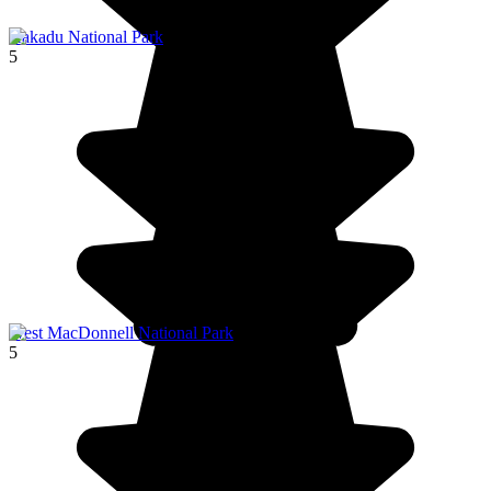
Kakadu National Park
5
West MacDonnell National Park
5