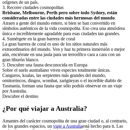
orígenes de un país.
3
.
Recorre ciudades cosmopolitas
Brisbane, Melbourne, Perth pero sobre todo Sydney, están
consideradas entre las ciudades más hermosas del mundo
.
Atraen a gente del mundo entero, si bien se han convertido en
símbolos auténticos de la vida cosmopolita. Eso crea una atmósfera
única e increíblemente agradable para esas ciudades tan grandes.
4
.
Sumérgete en la gran barrera de coral
La gran barrera de coral es uno de los sitios naturales más
extraordinarios del mundo. Ven y haz tu primera inmersión o mejor
aún, enciérrate en una jaula para un terrorífico cara a cara con un
gran tiburón blanco.
5
.
Descubre una fauna desconocida en Europa
Sobre el suelo australiano viven especies totalmente únicas.
Canguros, koalas, las serpientes más grandes del mundo,
ornitorrincos, dingos, wombat, zarigüeyas o el increíble diablo de
Tasmania, forman una fauna que sólo podrás observar en un viaje
por Australia.
Descubre el destino
¿Por qué viajar a Australia?
Amantes del carácter cosmopolita de una gran ciudad o, al contrario,
de los grandes espacios, un
viaje a Australia
está hecho para ti. Las