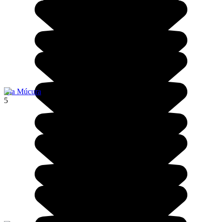
Isla Múcura
5