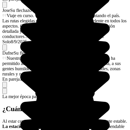
Jose
Su flechazo
Viaje en curso. Todo excepcional. Me está encantando el país.
Las rutas elegidas preciosas y la organización excelente en todos los
aspectos. Contacto perma te con operador local e información
detallada y en avance de horarios , contacto de guías y
conductores… alojamientos muy cómodos y super bien
Solo
8/9/2025
Dafne
Su flechazo
Nuestro viaje a Colombia en pareja fue excepcional. nos ha
permitido acercarnos un poco más a la cultura Colombiana, a sus
gentes humildes y cercanas y hemos descubierto ciudades, zonas
rurales y naturaleza excepcionales.
En pareja
1/9/2025
La mejor época para ir.
¿Cuándo viajar a Colombia?
Al estar cerca del Ecuador, el clima en Colombia es bastante estable.
La estación seca dura de diciembre a marzo
, y es recomendable