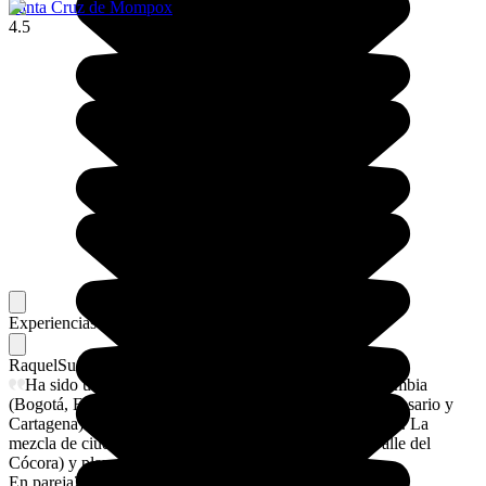
Santa Cruz de Mompox
4.5
Experiencias memorables
Favoritos de nuestros viajeros
Raquel
Su flechazo
Ha sido un viaje increíble de 14 días recorriendo Colombia
(Bogotá, Eje Cafetero, Medellín, Santa Marta, Islas del Rosario y
Cartagena) donde el país nos ha enamorado por completo. La
mezcla de ciudades vibrantes (Medellín), naturaleza (Valle del
Cócora) y playas (Islabela) ha sido impresionante.
En pareja
29/9/2025