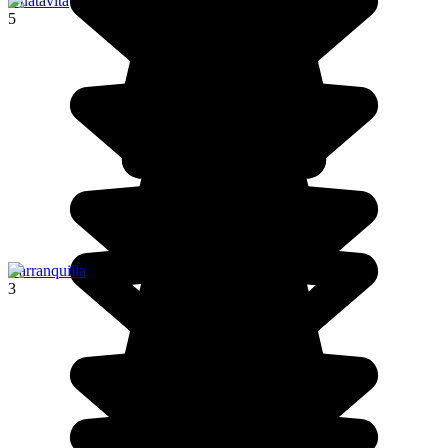
Guatavita
5
Barranquilla
3