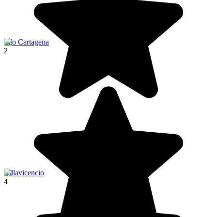
Filo Cartagena
2
Villavicencio
4