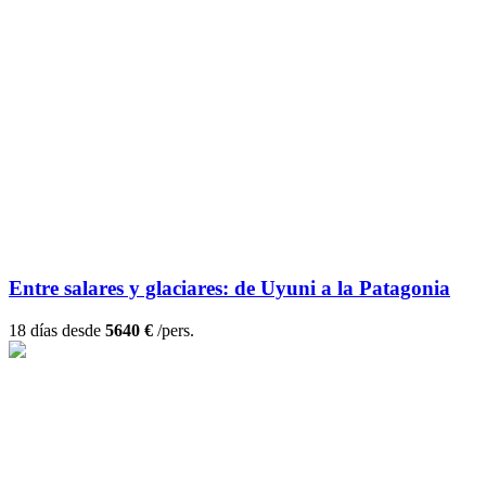
Entre salares y glaciares: de Uyuni a la Patagonia
18 días desde
5640 €
/pers.