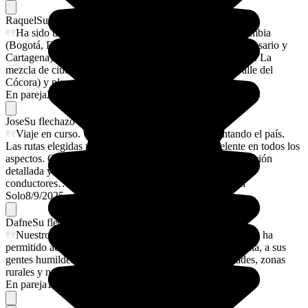
Raquel
Su flechazo
Ha sido un viaje increíble de 14 días recorriendo Colombia
(Bogotá, Eje Cafetero, Medellín, Santa Marta, Islas del Rosario y
Cartagena) donde el país nos ha enamorado por completo. La
mezcla de ciudades vibrantes (Medellín), naturaleza (Valle del
Cócora) y playas (Islabela) ha sido impresionante.
En pareja
29/9/2025
Jose
Su flechazo
Viaje en curso. Todo excepcional. Me está encantando el país.
Las rutas elegidas preciosas y la organización excelente en todos los
aspectos. Contacto perma te con operador local e información
detallada y en avance de horarios , contacto de guías y
conductores… alojamientos muy cómodos y super bien
Solo
8/9/2025
Dafne
Su flechazo
Nuestro viaje a Colombia en pareja fue excepcional. nos ha
permitido acercarnos un poco más a la cultura Colombiana, a sus
gentes humildes y cercanas y hemos descubierto ciudades, zonas
rurales y naturaleza excepcionales.
En pareja
1/9/2025