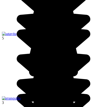
Guatavita
5
Barranquilla
3