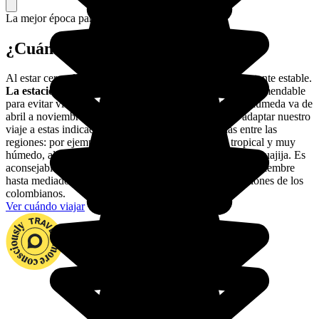
La mejor época para ir.
¿Cuándo viajar a Colombia?
Al estar cerca del Ecuador, el clima en Colombia es bastante estable.
La estación seca dura de diciembre a marzo
, y es recomendable
para evitar visitar Colombia bajo la lluvia. La estación húmeda va de
abril a noviembre, con lluvias muy fuertes. Es mejor adaptar nuestro
viaje a estas indicaciones, así como a las diferencias entre las
regiones: por ejemplo, el clima en la Amazonia es tropical y muy
húmedo, algo más frío en altitud, y semi-desértico en el Guajija. Es
aconsejable evitar las semanas a partir de mediados de diciembre
hasta mediados de enero, en todo el país: son las vacaciones de los
colombianos.
Ver cuándo viajar