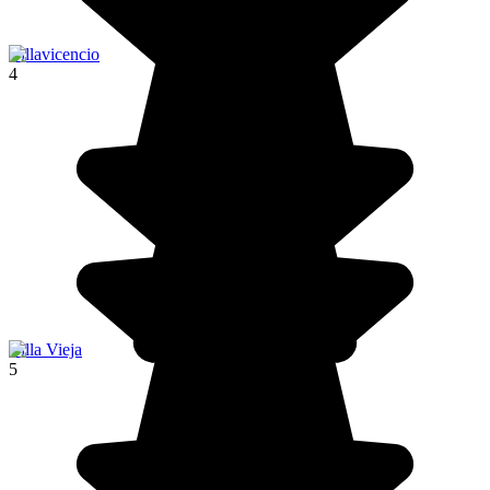
Villavicencio
4
Villa Vieja
5