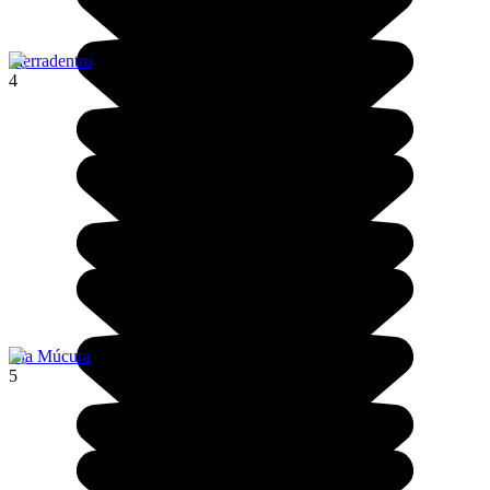
Tierradentro
4
Isla Múcura
5