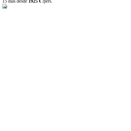
15 días desde
1925 €
/pers.