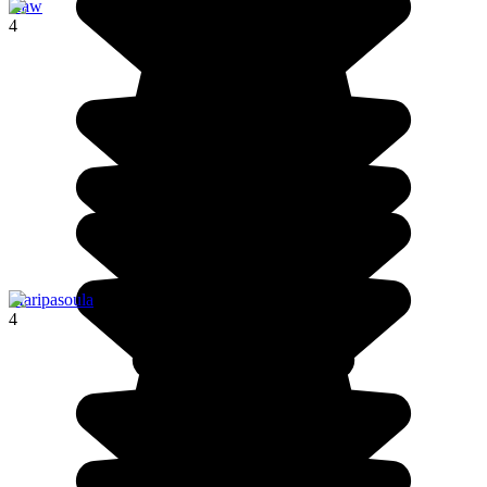
Kaw
4
Maripasoula
4