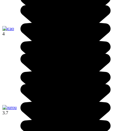
Cacao
4
Kourou
3.7