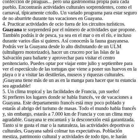
confección de piraguas... pero una gastronomía propia para cada
pueblo. Encontrarás actividades culturales sorprendentes, como el
carnaval, típicamente criollo. Un variado programa para estar seguro
de no aburrirte durante tus vacaciones en Guayana.
4
.
Practicar actividades de ocio fuera de los circuitos turísticos.
Guayana
te sorprenderá por el número de actividades que propone.
También podrás ir de pesca, ya sea en el mar o en el río, e incluso
durante varios días si quieres. Así conocerás la fauna guayanesa.
Podrás ver la Guayana desde lo alto disfrutando de un ULM
(ultraligero motorizado), hacer un crucero por las Islas de la
Salvación para bañarte y aprovechar para visitar el centro
penitenciario. Puedes optar por viajar entre julio y septiembre para
ver el espectáculo de las tortugas que viene a poner sus huevos en la
playa o ir a visitar las destilerías, museos y riquezas culturales.
¡Guayana tiene más de un as en la manga para hacer que tu estancia
sea agradable!
5
.
Un clima tropical y las facilidades de Francia, ¡un sueño!
Si prefieres los lugares donde se habla francés, ve de vacaciones a
Guayana. Este departamento francés está muy poco poblado y
estarás al abrigo del turismo de masas. Todo el mundo habla francés
y, sin embargo, estarás a 7.000 km de Francia y con un clima muy
agradable. Guayana te encantará y la desconexión está garantizada.
Tanto si te gusta el mar o la naturaleza, las actividades deportivas o
culturales, Guayana sabrá colmar tus expectativas. Población
mestiza, patrimonio cultural y actividades de todo tipo, te harán