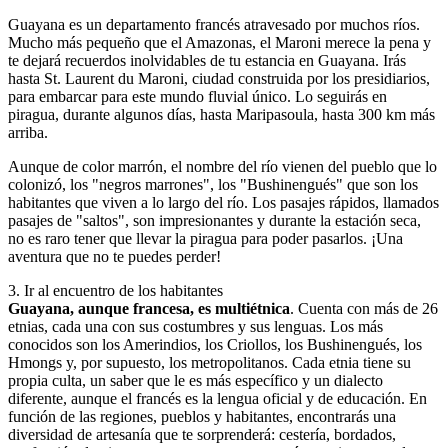
Guayana es un departamento francés atravesado por muchos ríos.
Mucho más pequeño que el Amazonas, el Maroni merece la pena y
te dejará recuerdos inolvidables de tu estancia en Guayana. Irás
hasta St. Laurent du Maroni, ciudad construida por los presidiarios,
para embarcar para este mundo fluvial único. Lo seguirás en
piragua, durante algunos días, hasta Maripasoula, hasta 300 km más
arriba.
Aunque de color marrón, el nombre del río vienen del pueblo que lo
colonizó, los "negros marrones", los "Bushinengués" que son los
habitantes que viven a lo largo del río. Los pasajes rápidos, llamados
pasajes de "saltos", son impresionantes y durante la estación seca,
no es raro tener que llevar la piragua para poder pasarlos. ¡Una
aventura que no te puedes perder!
3
.
Ir al encuentro de los habitantes
Guayana, aunque francesa, es multiétnica
. Cuenta con más de 26
etnias, cada una con sus costumbres y sus lenguas. Los más
conocidos son los Amerindios, los Criollos, los Bushinengués, los
Hmongs y, por supuesto, los metropolitanos. Cada etnia tiene su
propia culta, un saber que le es más específico y un dialecto
diferente, aunque el francés es la lengua oficial y de educación. En
función de las regiones, pueblos y habitantes, encontrarás una
diversidad de artesanía que te sorprenderá: cestería, bordados,