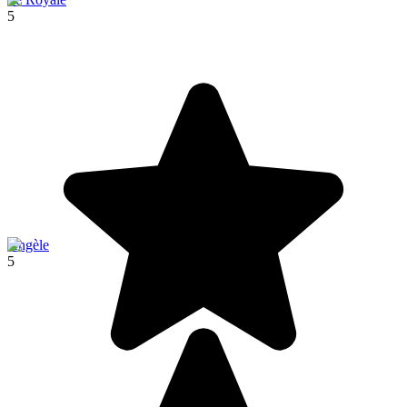
5
Angèle
5