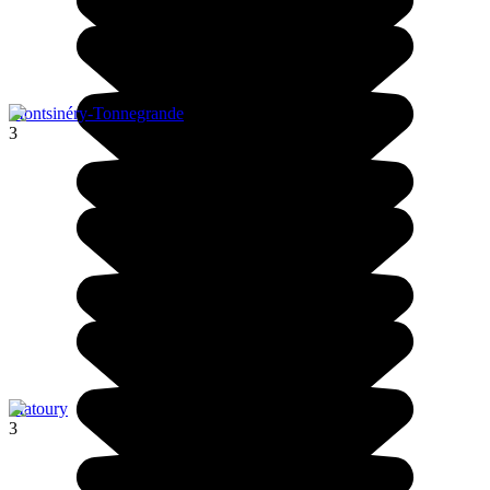
Montsinéry-Tonnegrande
3
Matoury
3