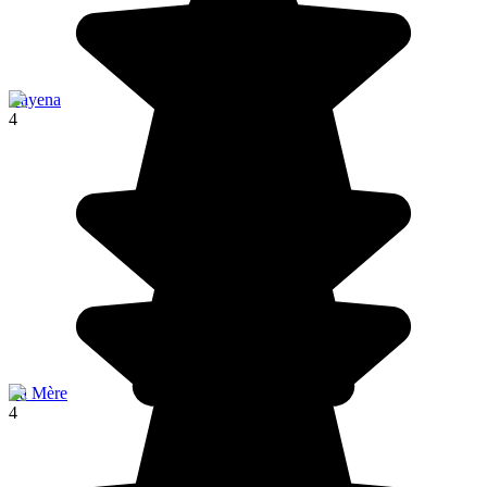
Cayena
4
La Mère
4