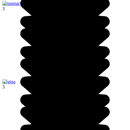
Sinnamary
3
Régina
3