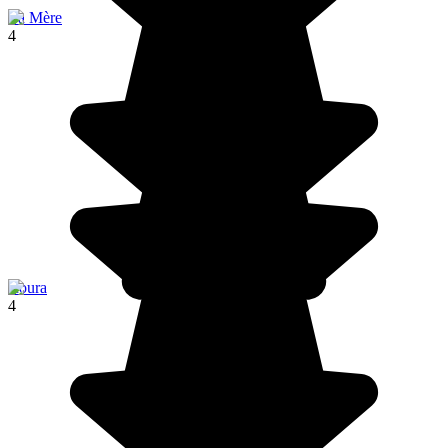
La Mère
4
Roura
4