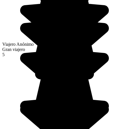
Viajero Anónimo
Gran viajero
5