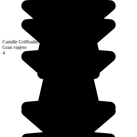
Camille Griffoulieres
Gran viajero
4