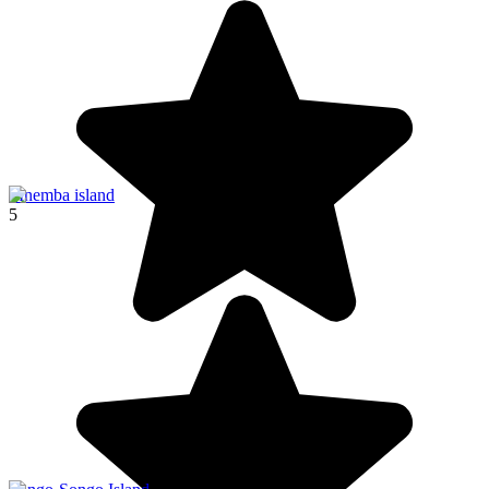
Mnemba island
5