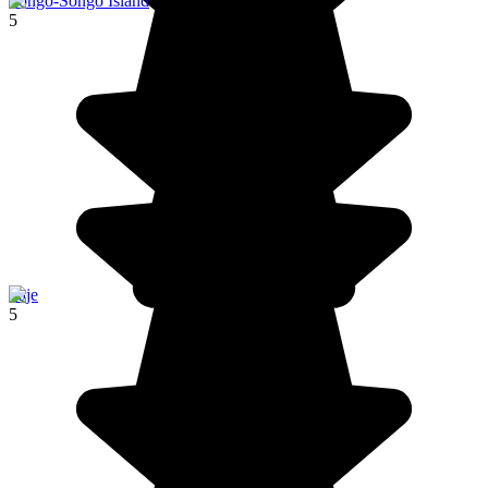
Songo-Songo Island
5
Paje
5