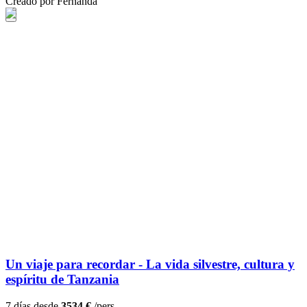
Creado por Fernanda
Un viaje para recordar - La vida silvestre, cultura y
espíritu de Tanzania
7 días desde
3534 €
/pers.