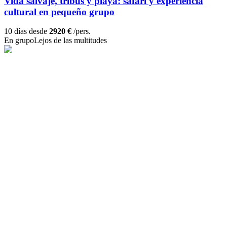
Vida salvaje, tribus y playa: safari y experiencia
cultural en pequeño grupo
10 días desde
2920 €
/pers.
En grupo
Lejos de las multitudes