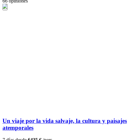
66 opiniones
Un viaje por la vida salvaje, la cultura y paisajes
atemporales
7 días desde
6435 €
/pers.