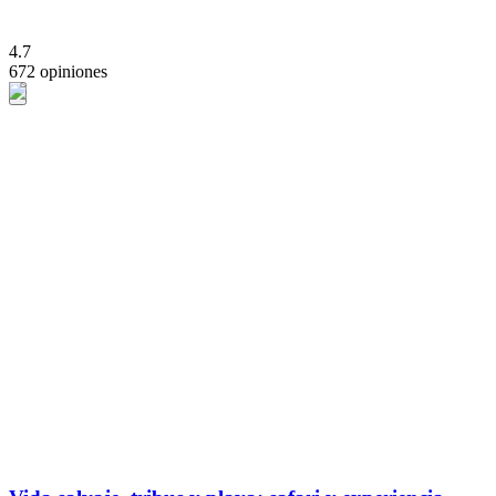
4.7
672 opiniones