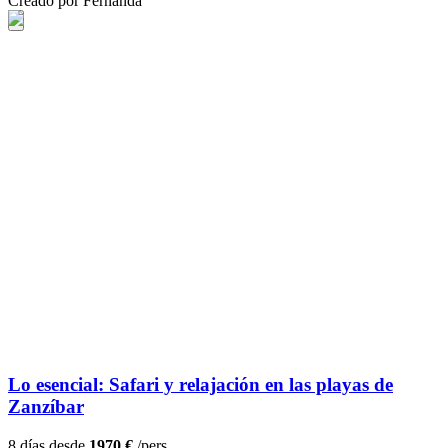
Creado por Fernanda
Lo esencial: Safari y relajación en las playas de
Zanzíbar
8 días desde
1970 €
/pers.