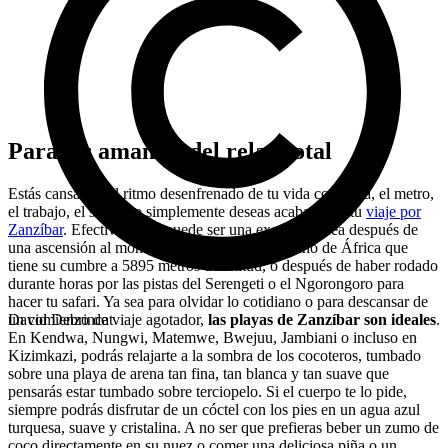
Para los amantes del relax total
Estás cansado del ritmo desenfrenado de tu vida cotidiana, el metro,
el trabajo, el sueño, o simplemente deseas acabar aquí tu
viaje por
Zanzíbar
. Efectivamente puede ser una excelente idea después de
una ascensión al monte Kilimanjaro, mítico techo de África que
tiene su cumbre a 5895 metros de altitud, o después de haber rodado
durante horas por las pistas del Serengeti o el Ngorongoro para
hacer tu safari. Ya sea para olvidar lo cotidiano o para descansar de
un comienzo de viaje agotador,
las playas de Zanzíbar son ideales
.
David Debrincat
En Kendwa, Nungwi, Matemwe, Bwejuu, Jambiani o incluso en
Kizimkazi, podrás relajarte a la sombra de los cocoteros, tumbado
sobre una playa de arena tan fina, tan blanca y tan suave que
pensarás estar tumbado sobre terciopelo. Si el cuerpo te lo pide,
siempre podrás disfrutar de un cóctel con los pies en un agua azul
turquesa, suave y cristalina. A no ser que prefieras beber un zumo de
coco directamente en su nuez o comer una deliciosa piña o un