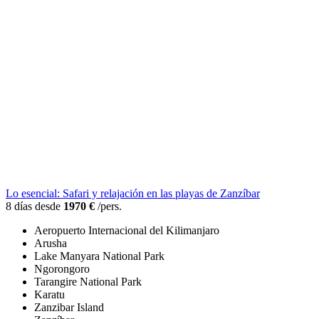
Lo esencial: Safari y relajación en las playas de Zanzíbar
8 días desde
1970 €
/pers.
Aeropuerto Internacional del Kilimanjaro
Arusha
Lake Manyara National Park
Ngorongoro
Tarangire National Park
Karatu
Zanzibar Island