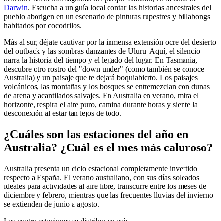
Darwin
. Escucha a un guía local contar las historias ancestrales del
pueblo aborigen en un escenario de pinturas rupestres y billabongs
habitados por cocodrilos.
Más al sur, déjate cautivar por la inmensa extensión ocre del desierto
del outback y las sombras danzantes de Uluru. Aquí, el silencio
narra la historia del tiempo y el legado del lugar. En Tasmania,
descubre otro rostro del "down under" (como también se conoce
Australia) y un paisaje que te dejará boquiabierto. Los paisajes
volcánicos, las montañas y los bosques se entremezclan con dunas
de arena y acantilados salvajes. En Australia en verano, mira el
horizonte, respira el aire puro, camina durante horas y siente la
desconexión al estar tan lejos de todo.
¿Cuáles son las estaciones del año en
Australia? ¿Cuál es el mes más caluroso?
Australia presenta un ciclo estacional completamente invertido
respecto a España. El verano australiano, con sus días soleados
ideales para actividades al aire libre, transcurre entre los meses de
diciembre y febrero, mientras que las frecuentes lluvias del invierno
se extienden de junio a agosto.
Las cuatro estaciones se distribuyen así: