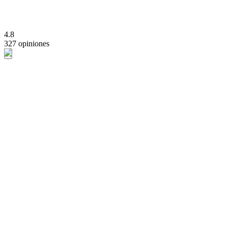
4.8
327 opiniones