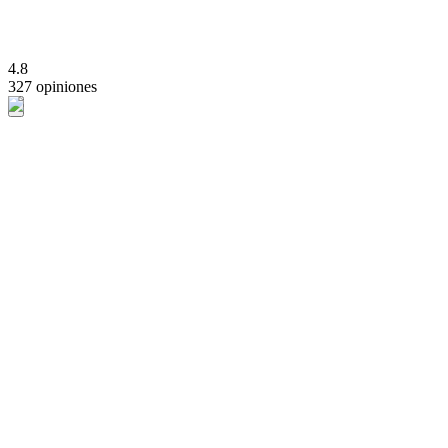
4.8
327 opiniones