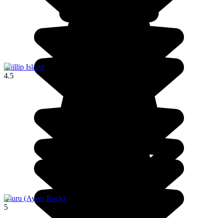
Phillip Island
4.5
Uluru (Ayers Rock)
5