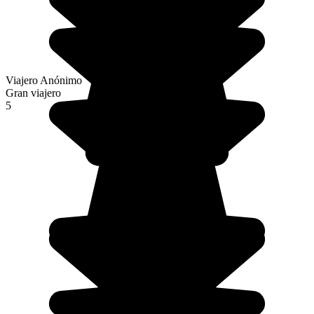
Viajero Anónimo
Gran viajero
5