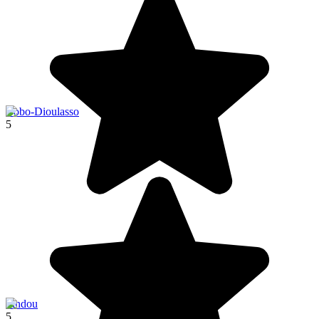
Bobo-Dioulasso
5
Sindou
5