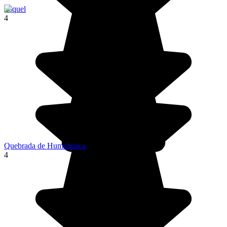
Esquel
4
Quebrada de Humahuaca
4