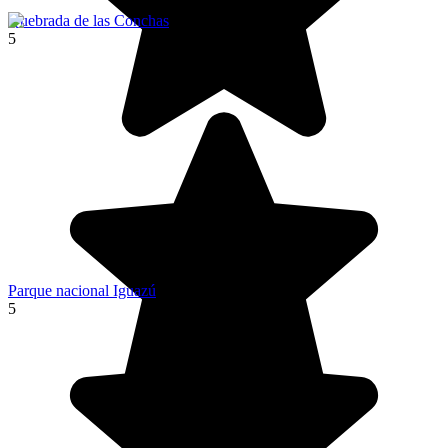
Quebrada de las Conchas
5
Parque nacional Iguazú
5