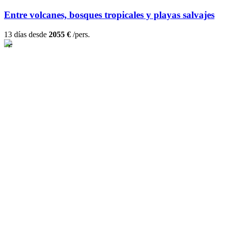
Entre volcanes, bosques tropicales y playas salvajes
13 días desde
2055 €
/pers.