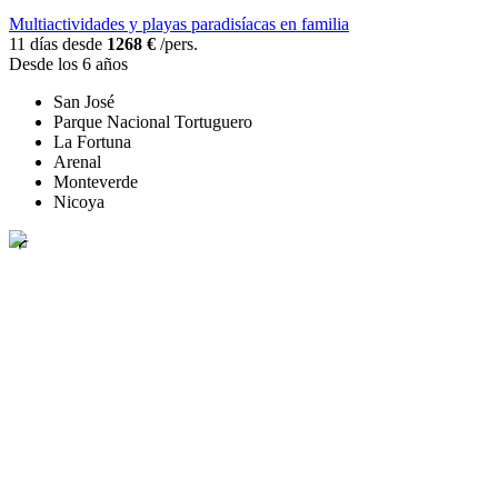
Multiactividades y playas paradisíacas en familia
11 días desde
1268 €
/pers.
Desde los 6 años
San José
Parque Nacional Tortuguero
La Fortuna
Arenal
Monteverde
Nicoya