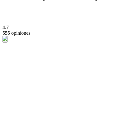
4.7
555 opiniones