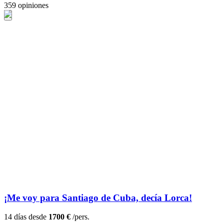
359 opiniones
¡Me voy para Santiago de Cuba, decía Lorca!
14 días desde
1700 €
/pers.