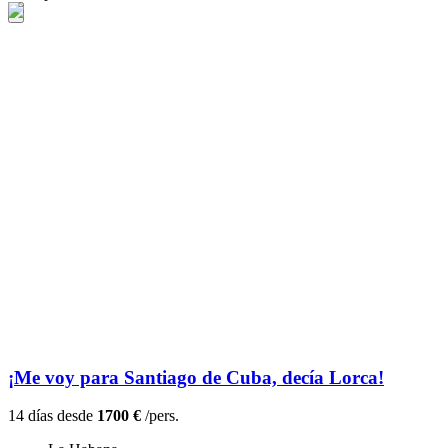
¡Me voy para Santiago de Cuba, decía Lorca!
14 días desde
1700 €
/pers.