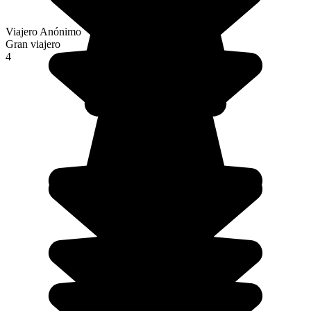
Viajero Anónimo
Gran viajero
4