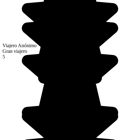
Viajero Anónimo
Gran viajero
5