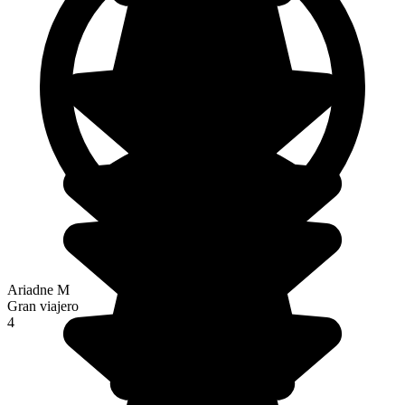
Ariadne M
Gran viajero
4