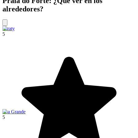
Praia do Forte: ¿Qué ver en los
alrededores?
Paraty
5
Ilha Grande
5