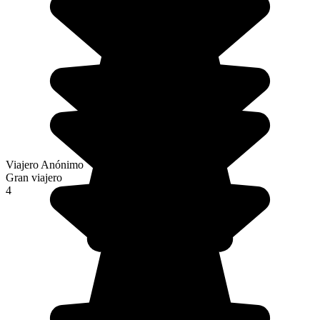
Viajero Anónimo
Gran viajero
4