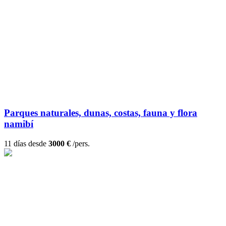
Parques naturales, dunas, costas, fauna y flora
namibí
11 días desde
3000 €
/pers.