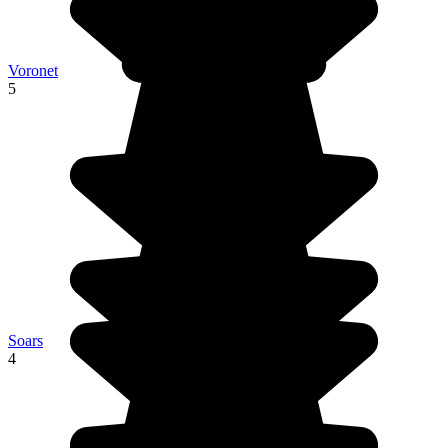
Voronet
5
Soars
4