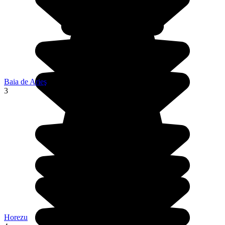
Baia de Arieş
3
Horezu