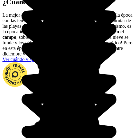
¿Cuándo viajar a Rumanía?
La mejor estación para descubrir Rumanía es el verano, es la época
con las temperaturas más agradables. Tanto si vas para disfrutar de
las playas rumanas o para explorar el país haciendo senderismo, es
la época ideal.
La primavera también tiene su encanto en el
campo
, sobre todo los meses de abril y mayo: cuando la nieve se
funde y los pájaros cantan, ¡el país es simplemente magnífico! Pero
en esta época llueve más que en verano. Finalmente, irás entre
diciembre y marzo si quieres esquiar.
Ver cuándo viajar