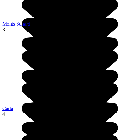
Monts Suhard
3
Carta
4