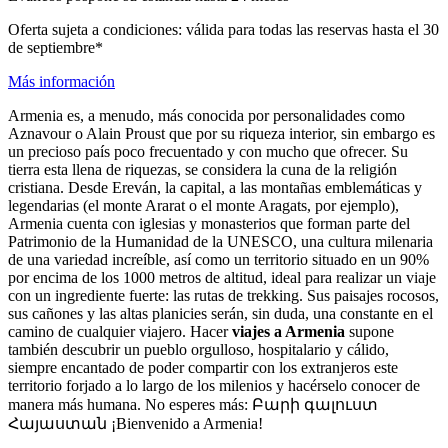
Oferta sujeta a condiciones: válida para todas las reservas hasta el 30
de septiembre*
Más información
Armenia es, a menudo, más conocida por personalidades como
Aznavour o Alain Proust que por su riqueza interior, sin embargo es
un precioso país poco frecuentado y con mucho que ofrecer. Su
tierra esta llena de riquezas, se considera la cuna de la religión
cristiana. Desde Ereván, la capital, a las montañas emblemáticas y
legendarias (el monte Ararat o el monte Aragats, por ejemplo),
Armenia cuenta con iglesias y monasterios que forman parte del
Patrimonio de la Humanidad de la UNESCO, una cultura milenaria
de una variedad increíble, así como un territorio situado en un 90%
por encima de los 1000 metros de altitud, ideal para realizar un viaje
con un ingrediente fuerte: las rutas de trekking. Sus paisajes rocosos,
sus cañones y las altas planicies serán, sin duda, una constante en el
camino de cualquier viajero. Hacer
viajes a Armenia
supone
también descubrir un pueblo orgulloso, hospitalario y cálido,
siempre encantado de poder compartir con los extranjeros este
territorio forjado a lo largo de los milenios y hacérselo conocer de
manera más humana. No esperes más: Բարի գալուստ
Հայաստան ¡Bienvenido a Armenia!