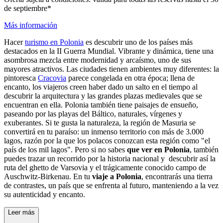
de septiembre*
Más información
Hacer
turismo en Polonia
es descubrir uno de los países más
destacados en la II Guerra Mundial. Vibrante y dinámica, tiene una
asombrosa mezcla entre modernidad y arcaísmo, uno de sus
mayores atractivos. Las ciudades tienen ambientes muy diferentes: la
pintoresca
Cracovia
parece congelada en otra época; llena de
encanto, los viajeros creen haber dado un salto en el tiempo al
descubrir la arquitectura y las grandes plazas medievales que se
encuentran en ella. Polonia también tiene paisajes de ensueño,
paseando por las playas del Báltico, naturales, vírgenes y
exuberantes. Si te gusta la naturaleza, la región de Masuria se
convertirá en tu paraíso: un inmenso territorio con más de 3.000
lagos, razón por la que los polacos conozcan esta región como "el
país de los mil lagos".
Pero si no sabes
que ver en Polonia
, también
puedes trazar un recorrido por la historia nacional y descubrir así la
ruta del ghetto de Varsovia y el trágicamente conocido campo de
Auschwitz-Birkenau. En tu
viaje a Polonia
, encontrarás una tierra
de contrastes, un país que se enfrenta al futuro, manteniendo a la vez
su autenticidad y encanto.
Leer más