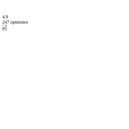
4.9
247 opiniones