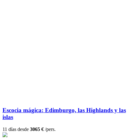
Escocia mágica: Edimburgo, las Highlands y las
islas
11 días desde
3065 €
/pers.