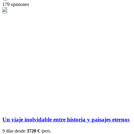
179 opiniones
Un viaje inolvidable entre historia y paisajes eternos
9 días desde
3720 €
/pers.