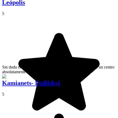
Leópolis
5
Sin duda el destino más bonito de Ucrania, Leópolis tiene un centro
absolutamente sublime.
Kamianets- Podilskyi
5