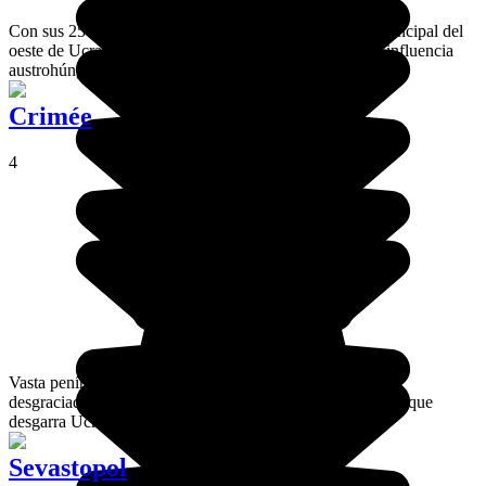
Con sus 250.000 habitantes, Chernivtsi es una ciudad principal del
oeste de Ucrania y tiene un precioso casco histórico de influencia
austrohúngara.
Crimée
4
Vasta península que esconde paisajes paradisíacos,
desgraciadamente Crimea es el testigo directo de la guerra que
desgarra Ucrania.
Sevastopol