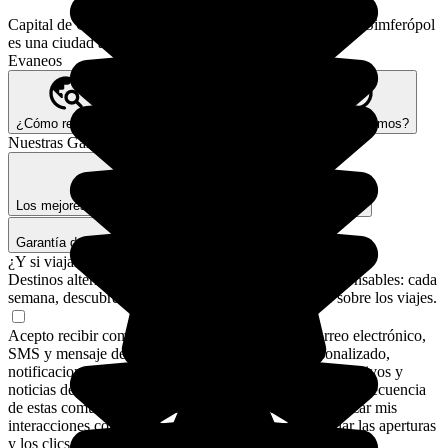
Capital de Crimea y situada en el centro de la península, Simferópol
es una ciudad agradable pero no excepcional.
Evaneos
¿Cómo reservar?
Nuestra visión Better Trips
¿Quiénes somos?
Nuestras Garantías
Los mejores expertos y expertas locales
Seguros de viaje
Garantía de pago seguro
¿Y si viajamos de verdad?
Destinos alternativos, rincones secretos, consejos responsables: cada
semana, descubre cómo cambiar tu forma de pensar sobre los viajes.
Acepto recibir comunicaciones de Evaneos por correo electrónico,
SMS y mensaje de WhatsApp: asesoramiento personalizado,
notificaciones sobre mis planes de viaje, destinos alternativos y
noticias de Evaneos. Para personalizar el contenido y la frecuencia
de estas comunicaciones, Evaneos también podrá analizar mis
interacciones con los correos electrónicos, en particular las aperturas
y los clics.