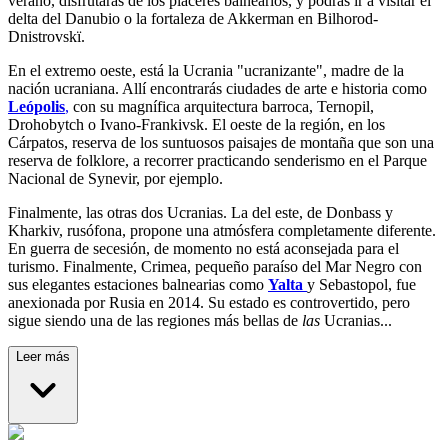
verano, disfrutarás de los placeres balnearios, y podrás ir a visitar el
delta del Danubio o la fortaleza de Akkerman en Bilhorod-
Dnistrovskï.
En el extremo oeste, está la Ucrania "ucranizante", madre de la
nación ucraniana. Allí encontrarás ciudades de arte e historia como
Leópolis
,
con su magnífica arquitectura barroca, Ternopil,
Drohobytch o Ivano-Frankivsk. El oeste de la región, en los
Cárpatos, reserva de los suntuosos paisajes de montaña que son una
reserva de folklore, a recorrer practicando senderismo en el Parque
Nacional de Synevir, por ejemplo.
Finalmente, las otras dos Ucranias. La del este, de Donbass y
Kharkiv, rusófona, propone una atmósfera completamente diferente.
En guerra de secesión, de momento no está aconsejada para el
turismo. Finalmente, Crimea, pequeño paraíso del Mar Negro con
sus elegantes estaciones balnearias como
Yalta
y Sebastopol, fue
anexionada por Rusia en 2014. Su estado es controvertido, pero
sigue siendo una de las regiones más bellas de
las
Ucranias...
Leer más