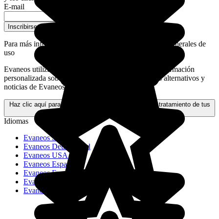
E-mail
Inscribirse a la newsletter
Para más información,
consulta nuestras condiciones generales de
uso
Evaneos utiliza tus datos personales para enviarte información
personalizada sobre tus proyectos de viaje, destinos alternativos y
noticias de Evaneos.
Haz clic aquí para obtener más información sobre el tratamiento de tus
datos y tus derechos.
Idiomas
Evaneos Schweiz
Evaneos Deutschland
Evaneos USA
Evaneos España
Evaneos France
Evaneos Italia
Evaneos Nederland