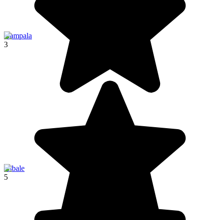
Kampala
3
Kibale
5