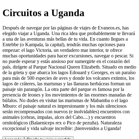
Circuitos a Uganda
Después de navegar por las páginas de viajes de Evaneos.es, has
elegido viajar a Uganda. Una rica idea que probablemente te llevará
a una de las aventuras más bellas de tu vida. En cuanto llegues a
Entebbe (o Kampala, la capital), tendrás muchas opciones para
empezar: el lago Victoria, un verdadero mar interior, te ofrece
muchas oportunidades para hacer excursiones, navegar o pescar. Si
no puede esperar y estás ansioso por sumergirte en el corazón del
país, dirígete al Parque Nacional Queen Elizabeth. Situado en medio
de la grieta y que abarca los lagos Edouard y Georges, es un paraíso
para más de 500 especies de aves y donde los volcanes extintos, los
lagos de cráteres, las marismas y las llanuras herbáceas forman un
paisaje sin parangón. La otra parte del parque es famosa por la
presencia de leones y los movimientos de las enormes manadas de
búfalos. No dudes en visitar las marismas de Mabamba o el lago
Mburo: el paisaje natural es impresionante y los más silenciosos
serán recompensados con nuevos (e inolvidables) encuentros con
animales (cebras, impalas, alces del Cabo....) y encuentros
ornitológicos (Balaeniceps rex o Pico de pezuña). Naturaleza
excepcional y vida salvaje increíble: ¡bienvenidos a Uganda!