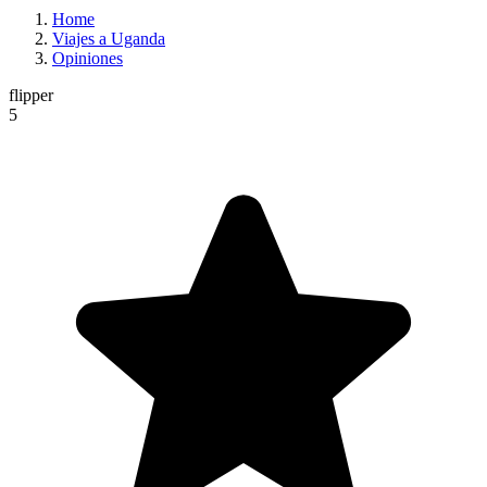
Home
Viajes a Uganda
Opiniones
flipper
5