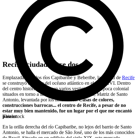
Recife, ciudad entre dos ríos
Emplazada entre los ríos Capibaribe y Beberibe, la ciudad de
Recife
se construyó al borde del océano atlántico en el siglo XVI. Dentro
del centro histórico se erigen varios vestigios de la época colonial
situados en torno a la iglesia del mismo periodo, Matriz de Santo
Antonio, levantada por los holandeses.
Casas de colores,
construcciones barrocas... el centro de Recife, a pesar de no
estar muy bien mantenido, fue un lugar por el que me encantó
pasear
.
Thinkstock
En la orilla derecha del río Capibaribe, no lejos del barrio de Santo
Antonio, se halla el mercado de São José, uno de los más conocidos
de Brasil. Situado en un edificio del siglo XIX, este mercado