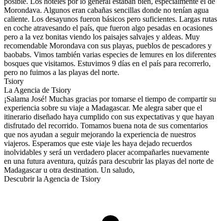
posible. Los hoteles por lo general estaban bien, especialmente el de
Morondava. Algunos eran cabañas sencillas donde no tenían agua
caliente. Los desayunos fueron básicos pero suficientes. Largas rutas
en coche atravesando el país, que fueron algo pesadas en ocasiones
pero a la vez bonitas viendo los paisajes salvajes y aldeas. Muy
recomendable Morondava con sus playas, pueblos de pescadores y
baobabs. Vimos también varias especies de lemures en los diferentes
bosques que visitamos. Estuvimos 9 días en el país para recorrerlo,
pero no fuimos a las playas del norte.
Tsiory
La Agencia de Tsiory
¡Salama José! Muchas gracias por tomarse el tiempo de compartir su
experiencia sobre su viaje a Madagascar. Me alegra saber que el
itinerario diseñado haya cumplido con sus expectativas y que hayan
disfrutado del recorrido. Tomamos buena nota de sus comentarios
que nos ayudan a seguir mejorando la experiencia de nuestros
viajeros. Esperamos que este viaje les haya dejado recuerdos
inolvidables y será un verdadero placer acompañarles nuevamente
en una futura aventura, quizás para descubrir las playas del norte de
Madagascar u otra destination. Un saludo,
Descubrir la Agencia de Tsiory