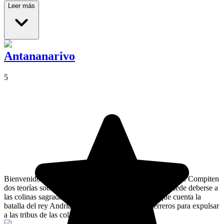
Leer más
Antananarivo
5
Bienvenidos a la capital malgache, la «ciudad de los mil». Compiten
dos teorías sobre el origen del nombre de la ciudad: puede deberse a
las colinas sagradas que la rodean, o a la leyenda que cuenta la
batalla del rey Andrianjaka, que reunió a mil guerreros para expulsar
a las tribus de las colinas.