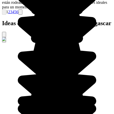
están rodeadas de fuentes termales ricas en sales minerales ideales
para un momento de relax durante tu viaje.
1
2
3
4
5
6
Ideas de viajes organizados a Madagascar