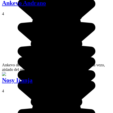
Ankevo Andrano
4
Ankevo del Mar es un pueblecito de pescadores de la etnia vezo,
aislado del mundo, en las costas soleadas de Menabe.
Nosy Iranja
4