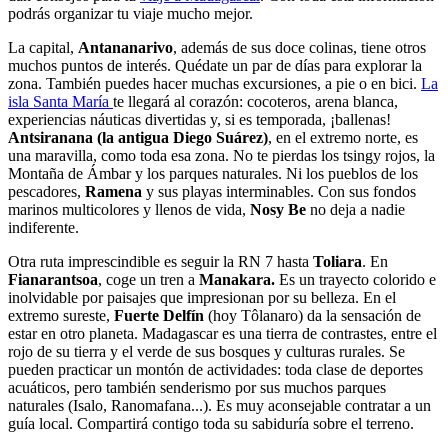
podrás organizar tu viaje mucho mejor.
La capital,
Antananarivo
, además de sus doce colinas, tiene otros
muchos puntos de interés. Quédate un par de días para explorar la
zona. También puedes hacer muchas excursiones, a pie o en bici.
La
isla Santa María
te llegará al corazón: cocoteros, arena blanca,
experiencias náuticas divertidas y, si es temporada, ¡ballenas!
Antsiranana (la antigua Diego Suárez)
, en el extremo norte, es
una maravilla, como toda esa zona. No te pierdas los tsingy rojos, la
Montaña de Ámbar y los parques naturales. Ni los pueblos de los
pescadores,
Ramena
y sus playas interminables. Con sus fondos
marinos multicolores y llenos de vida,
Nosy Be
no deja a nadie
indiferente.
Otra ruta imprescindible es seguir la RN 7 hasta
Toliara
. En
Fianarantsoa
, coge un tren a
Manakara.
Es un trayecto colorido e
inolvidable por paisajes que impresionan por su belleza. En el
extremo sureste,
Fuerte
Delfín
(hoy Tôlanaro) da la sensación de
estar en otro planeta. Madagascar es una tierra de contrastes, entre el
rojo de su tierra y el verde de sus bosques y culturas rurales. Se
pueden practicar un montón de actividades: toda clase de deportes
acuáticos, pero también senderismo por sus muchos parques
naturales (Isalo, Ranomafana...). Es muy aconsejable contratar a un
guía local. Compartirá contigo toda su sabiduría sobre el terreno.