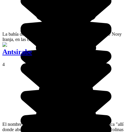
La bahía de Baramahamay se encuentra al sur de la isla de Nosy
Iranja, en las calientes aguas del norte de Madagascar.
Antsirabe
4
El nombre de Antsirabe viene de "Any sira be" que significa "allí
donde abunda la sal". Alcanza los 1500 m de altitud y sus colinas