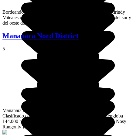
Bordeando el canal de Mozambique, el parque nacional Kirindy
Mitea es un espacio de transición entre las biodiversidades del sur y
del oeste de la Gran Isla.
Mananara Nord District
5
Mananara Nord es un parque nacional terrestre y marino.
Clasificado como reserva de la biosfera por la Unesco, engloba
144.000 hectáreas repartidas en tres islotes Nosy Antafana, Nosy
Rangonty y Nosy Hely.