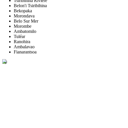
Tsiribihina Rivière
Belon'i Tsiribihina
Bekopaka
Morondava
Belo Sur Mer
Morombe
Ambatomilo
Tuléar
Ranohira
Ambalavao
Fianarantsoa