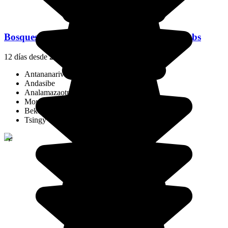
Bosques Salvajes y el Santuario de los Baobabs
12 días desde
2881 €
/pers.
Antananarivo
Andasibe
Analamazaotra
Morondava
Bekopaka
Tsingy de Bemaraha National Park