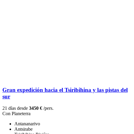
Gran expedición hacia el Tsiribihina y las pistas del
sur
21 días desde
3450 €
/pers.
Con Planeterra
Antananarivo
Antsirabe