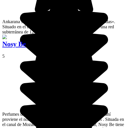
Ankarana significa «el lugar en el que hay rocas puntiagudas».
Situado en el norte de la isla, el parque nacional posee una red
subterránea de 120 km, la mayor de África.
Nosy Be
5
Perfumes de ylang ylang, caña de azúcar o especias.. De ahí
proviene el nombre de Nosy Be, la isla de los perfumes . Situada en
el canal de Mozambique, al noroeste de Madagascar, Nosy Be tiene