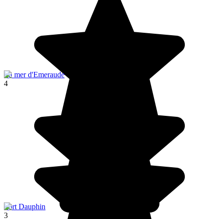
La mer d'Emeraude
4
Fort Dauphin
3