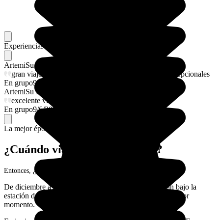
Experiencias memorables
Favoritos de nuestros viajeros
Artemi
Su flechazo
gran viajes von grandes compañeros y unos guías excepcionales
En grupo
9/6/2026
Artemi
Su flechazo
excelente viajes con grandes guias
En grupo
9/6/2026
La mejor época para ir.
¿Cuándo viajar a Madagascar?
Entonces, ¿cuándo te vas a ir a la Gran Isla?
De diciembre a marzo, la mayoría de las regiones están bajo la
estación de las lluvias, ¡incluso hay ciclones! No es el mejor
momento.