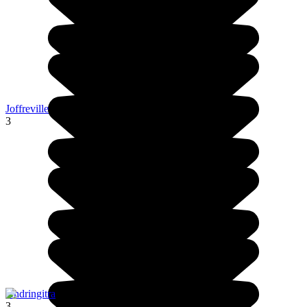
Joffreville
3
Andringitra
3