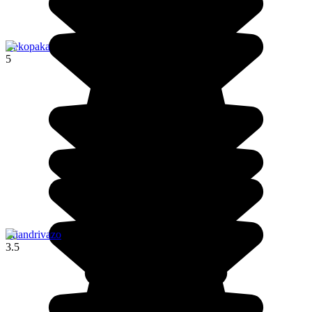
Bekopaka
5
Miandrivazo
3.5