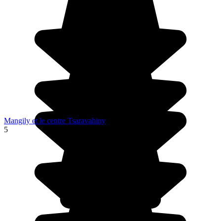
Mangily et le centre Tsaravahiny
5