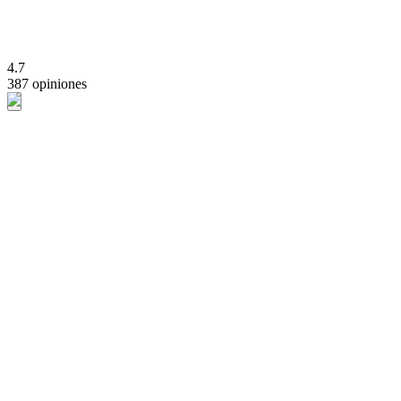
4.7
387 opiniones