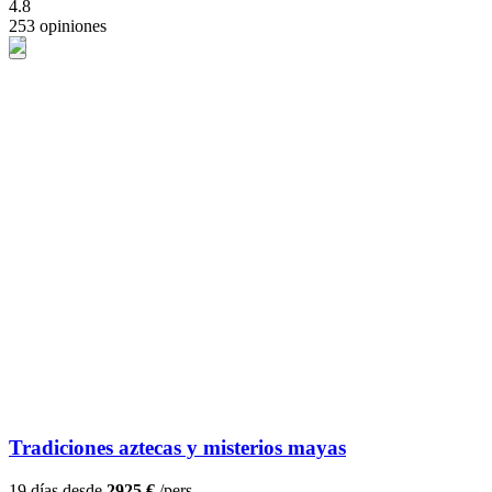
4.8
253 opiniones
Tradiciones aztecas y misterios mayas
19 días desde
2925 €
/pers.