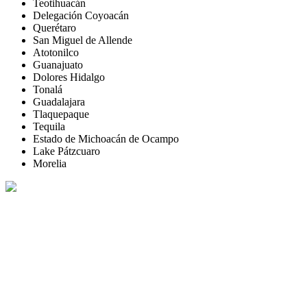
Teotihuacán
Delegación Coyoacán
Querétaro
San Miguel de Allende
Atotonilco
Guanajuato
Dolores Hidalgo
Tonalá
Guadalajara
Tlaquepaque
Tequila
Estado de Michoacán de Ocampo
Lake Pátzcuaro
Morelia