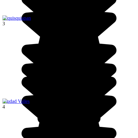
Tequisquiapan
3
Ciudad Valles
4