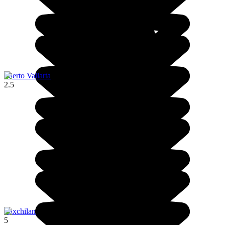
Puerto Vallarta
2.5
Yaxchilan
5