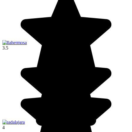
Villahermosa
3.5
Guadalajara
4