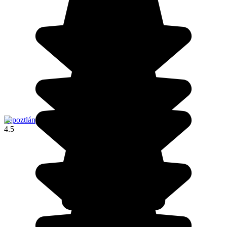
Tepoztlán
4.5