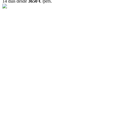
14 días desde
3650 €
/pers.