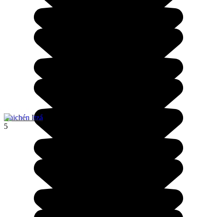
Chichén Itzá
5