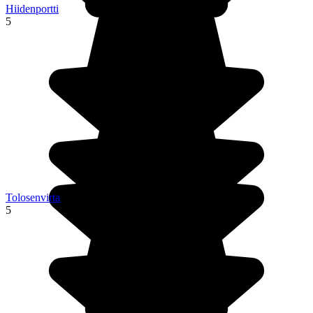
Hiidenportti
5
Tolosenvirta
5