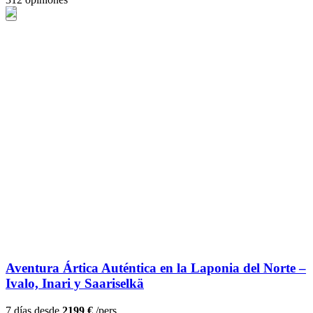
Aventura Ártica Auténtica en la Laponia del Norte –
Ivalo, Inari y Saariselkä
7 días desde
2199 €
/pers.