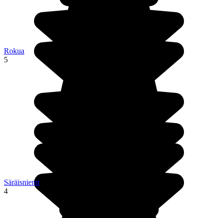
Rokua
5
Säräisniemi
4