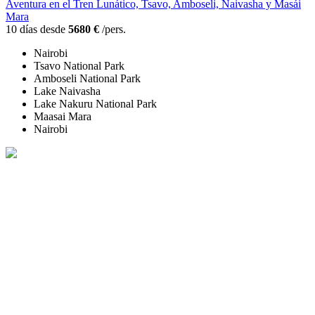
Aventura en el Tren Lunático, Tsavo, Amboseli, Naivasha y Masái
Mara
10 días desde
5680 €
/pers.
Nairobi
Tsavo National Park
Amboseli National Park
Lake Naivasha
Lake Nakuru National Park
Maasai Mara
Nairobi