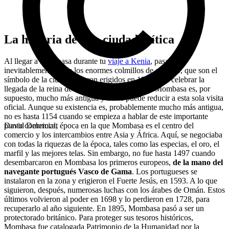
La historia de una ciudad mítica
Al llegar a Mombasa durante tu
viaje a Kenia
, pasarás, ​​
inevitablemente, ante los enormes colmillos de elefante, que son el
símbolo de la ciudad. Fueron erigidos en 1956 para celebrar la
llegada de la reina de Inglaterra. La historia de Mombasa es, por
supuesto, mucho más antigua y no se puede reducir a esta sola visita
oficial. Aunque su existencia es, probablemente mucho más antigua,
no es hasta 1154 cuando se empieza a hablar de este importante
punto comercial, época en la que Mombasa es el centro del
David Debrincat
comercio y los intercambios entre Asia y África. Aquí, se negociaba
con todas la riquezas de la época, tales como las especias, el oro, el
marfil y las mejores telas. Sin embargo, no fue hasta 1497 cuando
desembarcaron en Mombasa los primeros europeos,
de la mano del
navegante portugués Vasco de Gama
. Los portugueses se
instalaron en la zona y erigieron el Fuerte Jesús, en 1593. A lo que
siguieron, después, numerosas luchas con los árabes de Omán. Estos
últimos volvieron al poder en 1698 y lo perdieron en 1728, para
recuperarlo al año siguiente. En 1895, Mombasa pasó a ser un
protectorado británico. Para proteger sus tesoros históricos,
Mombasa fue catalogada Patrimonio de la Humanidad por la