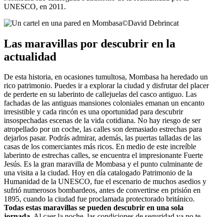
UNESCO, en 2011.
©
David Debrincat
Las maravillas por descubrir en la
actualidad
De esta historia, en ocasiones tumultosa, Mombasa ha heredado un
rico patrimonio. Puedes ir a explorar la ciudad y disfrutar del placer
de perderte en su laberinto de callejuelas del casco antiguo. Las
fachadas de las antiguas mansiones coloniales emanan un encanto
irresistible y cada rincón es una oportunidad para descubrir
insospechadas escenas de la vida cotidiana. No hay riesgo de ser
atropellado por un coche, las calles son demasiado estrechas para
dejarlos pasar. Podrás admirar, además, las puertas talladas de las
casas de los comerciantes más ricos. En medio de este increíble
laberinto de estrechas calles, se encuentra el impresionante Fuerte
Jesús. Es la gran maravilla de Mombasa y el punto culminante de
una visita a la ciudad. Hoy en día catalogado Patrimonio de la
Humanidad de la UNESCO, fue el escenario de muchos asedios y
sufrió numerosos bombardeos, antes de convertirse en prisión en
1895, cuando la ciudad fue proclamada protectorado británico.
Todas estas maravillas se pueden descubrir en una sola
jornada
. Al caer la noche, las condiciones de seguridad ya no te